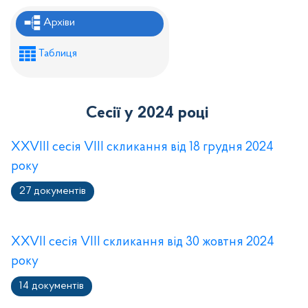
Рішення районної ради
Архіви
Рішення виконавчого комітету
Таблиця
Розпорядження районного голови
Регуляторні акти
Сесії у 2024 році
Проекти рішень районної ради
Проєкти рішень виконавчого комітету
XXVIII сесія VIII скликання від 18 грудня 2024
року
27 документів
XXVII сесія VIII скликання від 30 жовтня 2024
року
14 документів