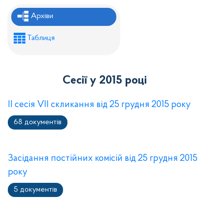
Рішення районної ради
Архіви
Рішення виконавчого комітету
Таблиця
Розпорядження районного голови
Регуляторні акти
Сесії у 2015 році
Проекти рішень районної ради
Проєкти рішень виконавчого комітету
II сесія VII скликання від 25 грудня 2015 року
68 документів
Засідання постійних комісій від 25 грудня 2015
року
5 документів