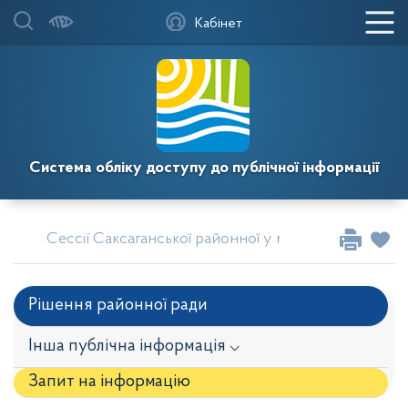
Кабінет
Система обліку доступу до публічної інформації
Сессії Саксаганської районної у місті Кривому Розі
Рішення районної ради
Інша публічна інформація ⌵
Запит на iнформацію