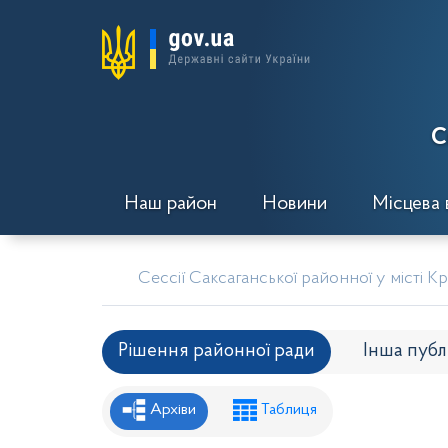
С
Наш район
Новини
Місцева 
Сессії Саксаганської районної у місті К
Рішення районної ради
Інша публ
Рішення районної ради
Рішення вико
Архіви
Таблиця
Проекти рішень районної ради
Проє