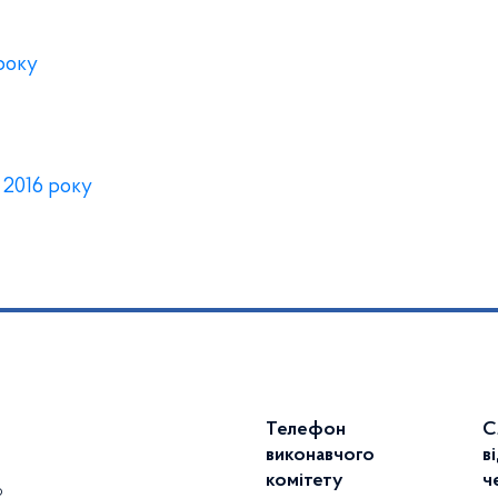
 року
 2016 року
Телефон
С
виконавчого
в
комітету
ч
2