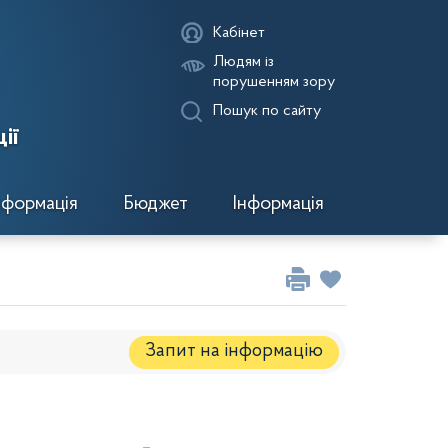
Кабінет
Людям із
порушенням зору
Пошук по сайту
ії
нформація
Бюджет
Інформація
Запит на iнформацію
Регуляторні акти