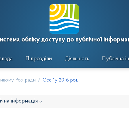
истема обліку доступу до публічної інформац
влада
Підрозділи
Діяльність
Публічна і
ривому Розі ради
Сесії у 2016 році
ічна інформація ⌵
навчого комітету
Розпорядження районного голови
кти рішень виконавчого комітету