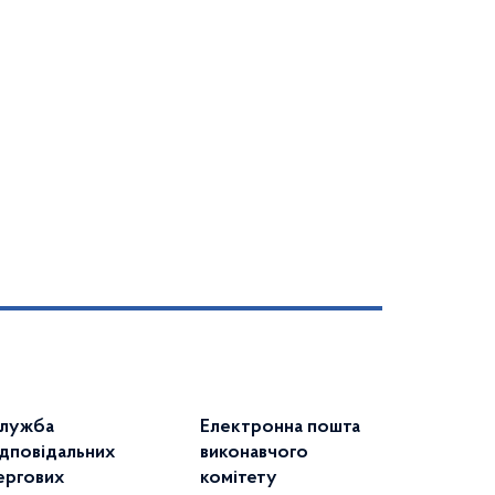
лужба
Електронна пошта
ідповідальних
виконавчого
ергових
комітету