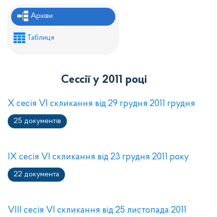
Рішення районної ради
Архіви
Рішення виконавчого комітету
Таблиця
Розпорядження районного голови
Регуляторні акти
Сессії у 2011 році
Проекти рішень районної ради
Проєкти рішень виконавчого комітету
X сесія VI скликання від 29 грудня 2011 грудня
25 документів
IX сесія VI скликання від 23 грудня 2011 року
22 документа
VІІI сесія VІ cкликання від 25 листопада 2011