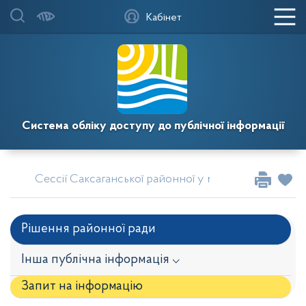
Кабінет
Система обліку доступу до публічної інформації
Сессії Саксаганської районної у місті Кривому Розі
Рішення районної ради
Інша публічна інформація ⌵
Запит на iнформацію