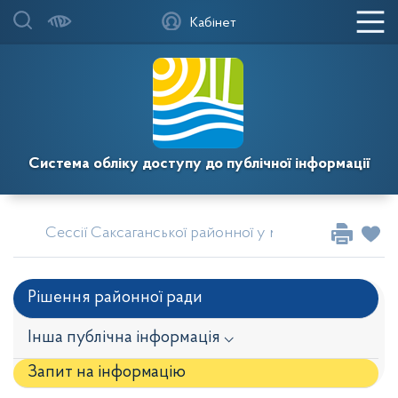
Кабінет
Система обліку доступу до публічної інформації
Сессії Саксаганської районної у місті Кривому Розі
Рішення районної ради
Інша публічна інформація ⌵
Запит на iнформацію