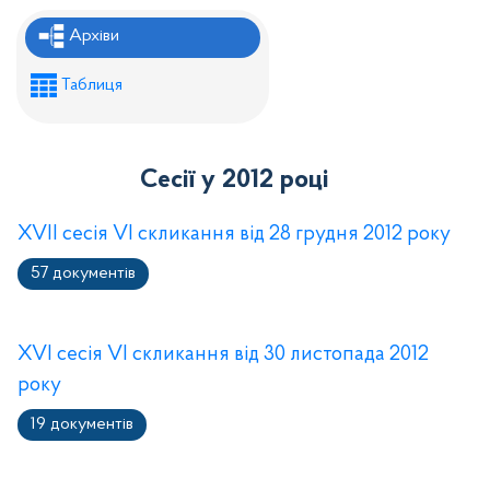
Рішення районної ради
Архіви
Рішення виконавчого комітету
Таблиця
Розпорядження районного голови
Регуляторні акти
Сесії у 2012 році
Проекти рішень районної ради
Проєкти рішень виконавчого комітету
XVII сесія VI скликання від 28 грудня 2012 року
57 документів
XVI сесія VI скликання від 30 листопада 2012
року
19 документів