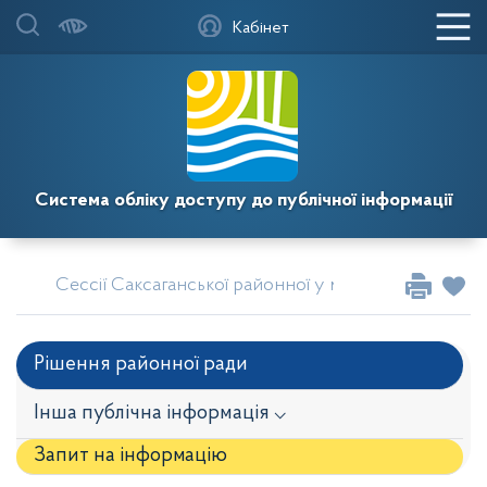
Кабінет
Система обліку доступу до публічної інформації
Сессії Саксаганської районної у місті Кривому Розі
Рішення районної ради
Інша публічна інформація ⌵
Запит на iнформацію