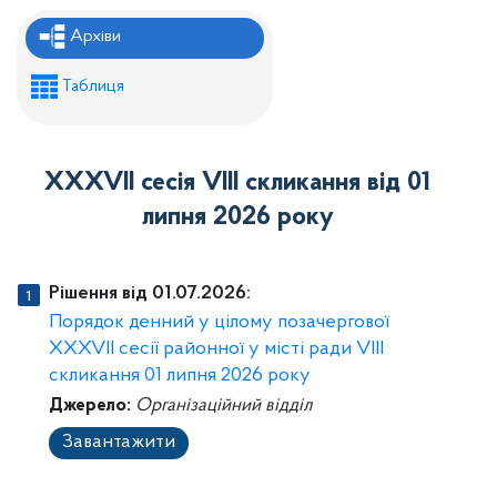
Рішення районної ради
Архіви
Рішення виконавчого комітету
Таблиця
Розпорядження районного голови
Регуляторні акти
XXXVII сесія VIII скликання від 01
Проекти рішень районної ради
липня 2026 року
Проєкти рішень виконавчого комітету
Рішення від 01.07.2026:
Порядок денний у цілому позачергової
XXXVII ceciï районної у місті ради VIII
скликання 01 липня 2026 року
Джерело:
Організаційний відділ
Завантажити