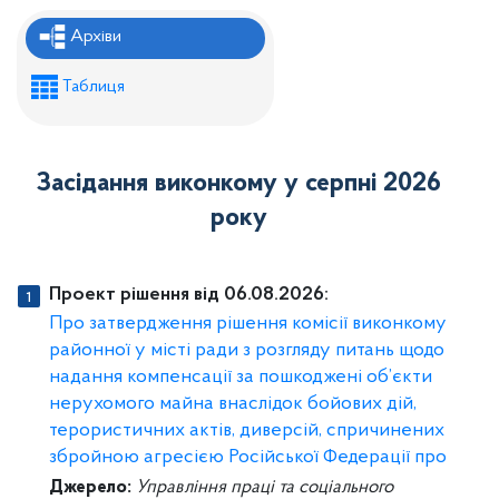
Рішення районної ради
Архіви
Рішення виконавчого комітету
Таблиця
Розпорядження районного голови
Регуляторні акти
Засідання виконкому у серпні 2026
Проекти рішень районної ради
року
Проєкти рішень виконавчого комітету
Проект рішення від 06.08.2026:
Про затвердження рішення комісії виконкому
районної у місті ради з розгляду питань щодо
надання компенсації за пошкоджені об’єкти
нерухомого майна внаслідок бойових дій,
терористичних актів, диверсій, спричинених
збройною агресією Російської Федерації про
Джерело:
Управління праці та соціального