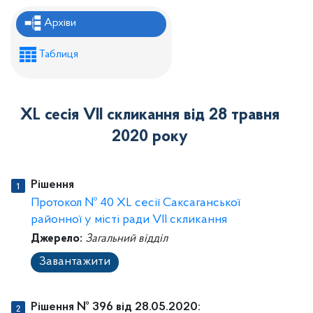
Рішення районної ради
Архіви
Рішення виконавчого комітету
Таблиця
Розпорядження районного голови
Регуляторні акти
ХL сесія VII скликання від 28 травня
Проекти рішень районної ради
2020 року
Проєкти рішень виконавчого комітету
Рішення
Протокол № 40 ХL сесії Саксаганської
районної у місті ради VІІ скликання
Джерело:
Загальний відділ
Завантажити
Рішення № 396 від 28.05.2020: