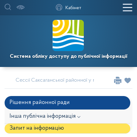
Кабінет
Система обліку доступу до публічної інформації
Сессії Саксаганської районної у місті Кривому Розі
Рішення районної ради
Інша публічна інформація ⌵
Запит на iнформацію