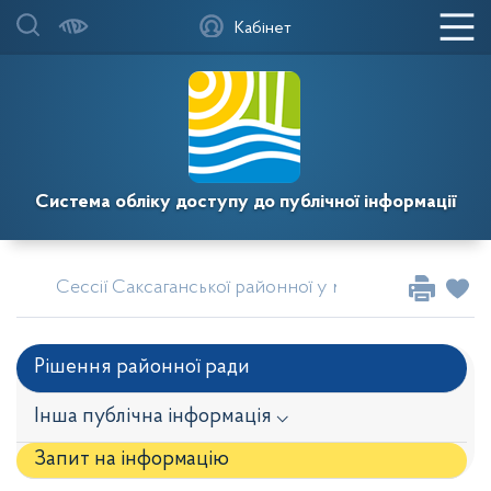
Кабінет
Система обліку доступу до публічної інформації
Сессії Саксаганської районної у місті Кривому Розі
Рішення районної ради
Інша публічна інформація ⌵
Запит на iнформацію