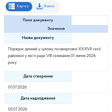
Рішення районної ради
Картка
Файли
Рішення виконавчого комітету
Поле документу
Розпорядження районного голови
Значення
Регуляторні акти
Назва документу
Проекти рішень районної ради
Порядок денний у цілому позачергової XXXVII ceciï
Проєкти рішень виконавчого комітету
районної у місті ради VIII скликання 01 липня 2026
року
Дата створення
01.07.2026
Дата надходження
03.07.2026