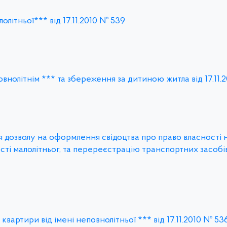
літньої*** від 17.11.2010 № 539
внолітнім *** та збереження за дитиною житла від 17.11.
я дозволу на оформлення свідоцтва про право власності н
ті малолітньог, та перереєстрацію транспортних засобів
вартири від імені неповнолітньої *** від 17.11.2010 № 53