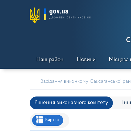
С
Наш район
Новини
Місцева 
Засідання виконкому Саксаганської райо
Рішення виконавчого комітету
Інш
Рішення районної ради
Рішення вик
Картка
Проекти рішень районної ради
Проє