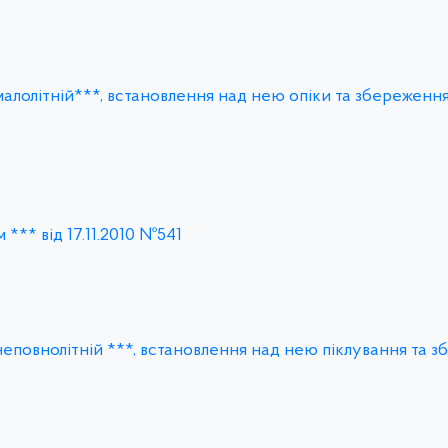
алолітній***, встановлення над нею опіки та збереженн
*** від 17.11.2010 №541
еповнолітній ***, встановлення над нею піклування та з