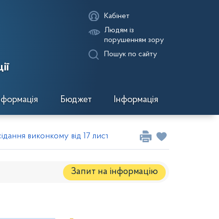
Кабінет
Людям із
порушенням зору
Пошук по сайту
ії
нформація
Бюджет
Інформація
сідання виконкому від 17 листопада 2010 року
Запит на iнформацію
Регуляторні акти