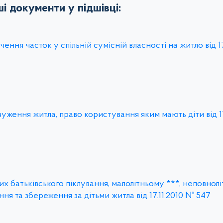
ші документи у підшівці:
ення часток у спільній сумісній власності на житло від 1
уження житла, право користування яким мають діти від 17
х батьківського піклування, малолітньому ***, неповноліт
ння та збереження за дітьми житла від 17.11.2010 № 547