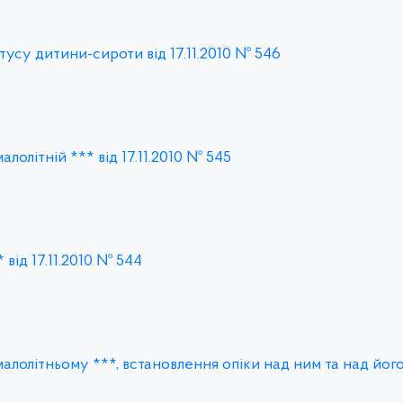
усу дитини-сироти від 17.11.2010 № 546
олітній *** від 17.11.2010 № 545
від 17.11.2010 № 544
лолітньому ***, встановлення опіки над ним та над йог