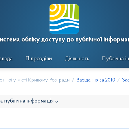
истема обліку доступу до публічної інформац
влада
Підрозділи
Діяльність
Публічна і
нної у місті Кривому Розі ради
Засідання за 2010
За
а публічна інформація ⌵
онавчого комітету
Розпорядження районного голови
кти рішень виконавчого комітету