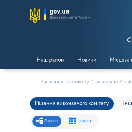
С
Наш район
Новини
Місцева 
Засідання виконкому Саксаганської райо
Рішення виконавчого комітету
Інш
Рішення районної ради
Рішення вик
Архіви
Таблиця
Проекти рішень районної ради
Проє