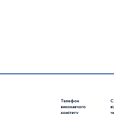
Телефон
С
виконавчого
в
комітету
ч