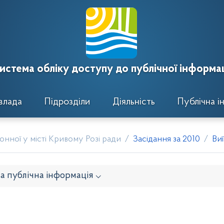
истема обліку доступу до публічної інформац
влада
Підрозділи
Діяльність
Публічна і
нної у місті Кривому Розі ради
Засідання за 2010
Ви
а публічна інформація ⌵
онавчого комітету
Розпорядження районного голови
кти рішень виконавчого комітету