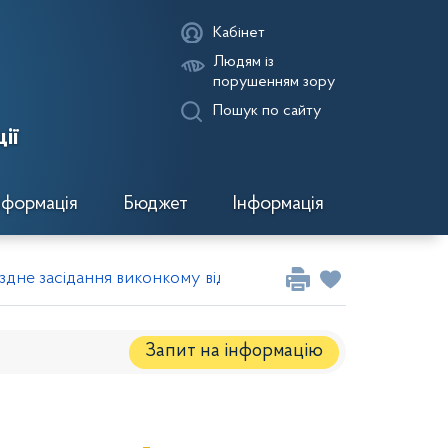
Кабінет
Людям із
порушенням зору
Пошук по сайту
ії
нформація
Бюджет
Інформація
їздне засідання виконкому від 15 вересня 2010 року
Запит на iнформацію
Регуляторні акти