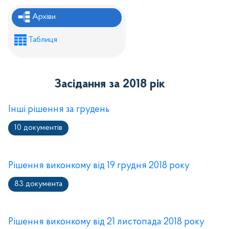
Рішення районної ради
Архіви
Рішення виконавчого комітету
Таблиця
Розпорядження районного голови
Регуляторні акти
Засідання за 2018 рік
Проекти рішень районної ради
Проєкти рішень виконавчого комітету
Інші рішення за грудень
10 документів
Рішення виконкому від 19 грудня 2018 року
83 документа
Рішення виконкому від 21 листопада 2018 року