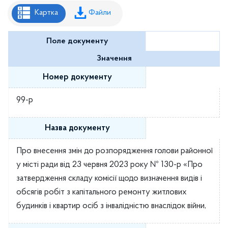
Рішення районної ради
Картка
Файли
Рішення виконавчого комітету
Поле документу
Розпорядження районного голови
Значення
Регуляторні акти
Номер документу
Проекти рішень районної ради
99-р
Проєкти рішень виконавчого комітету
Назва документу
Про внесення змін до розпорядження голови районної
у місті ради від 23 червня 2023 року № 130-р «Про
затвердження складу комісії щодо визначення видів і
обсягів робіт з капітального ремонту житлових
будинків і квартир осіб з інвалідністю внаслідок війни,