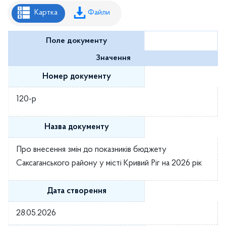
Рішення районної ради
Картка
Файли
Рішення виконавчого комітету
Поле документу
Розпорядження районного голови
Значення
Регуляторні акти
Номер документу
Проекти рішень районної ради
120-р
Проєкти рішень виконавчого комітету
Назва документу
Про внесення змін до показників бюджету
Саксаганського району у місті Кривий Ріг на 2026 рік
Дата створення
28.05.2026