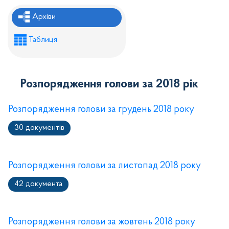
Рішення районної ради
Архіви
Рішення виконавчого комітету
Таблиця
Розпорядження районного голови
Регуляторні акти
Розпорядження голови за 2018 рік
Проекти рішень районної ради
Проєкти рішень виконавчого комітету
Розпорядження голови за грудень 2018 року
30 документів
Розпорядження голови за листопад 2018 року
42 документа
Розпорядження голови за жовтень 2018 року