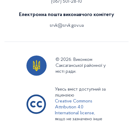
(067) 501-28-10
Електронна пошта виконавчого комітету
srvk@srvk.gov.ua
© 2026. Виконком
Саксаганської районної у
місті ради.
Увесь вміст доступний за
ліцензією
Creative Commons
Attribution 4.0
International license,
якщо не зазначено інше