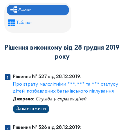
Рішення районної ради
Архіви
Рішення виконавчого комітету
Таблиця
Розпорядження районного голови
Регуляторні акти
Рішення виконкому від 28 грудня 2019
Проекти рішень районної ради
року
Проєкти рішень виконавчого комітету
Рішення № 527 від 28.12.2019:
Про втрату малолітніми ***, *** та *** статусу
дітей, позбавлених батьківського піклування
Джерело:
Служба у справах дітей
Завантажити
Рішення № 526 від 28.12.2019: