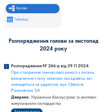
Рішення районної ради
Архіви
Рішення виконавчого комітету
Таблиця
Розпорядження районного голови
Регуляторні акти
Розпорядження голови за листопад
Проекти рішень районної ради
2024 року
Проєкти рішень виконавчого комітету
Розпорядження № 266-р від 29.11.2024:
Про створення тимчасової комісії з питань
визначення стану зелених насаджень, які
знаходяться за адресою: вул. Олексія
Різниченка, 5А
Джерело:
Управління благоустрою та житлово-
комунального господарства