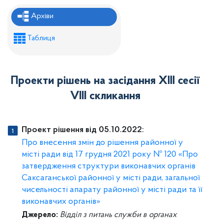
Рішення районної ради
Архіви
Рішення виконавчого комітету
Таблиця
Розпорядження районного голови
Регуляторні акти
Проекти рішень на засідання XIII сесії
Проекти рішень районної ради
VIII скликання
Проєкти рішень виконавчого комітету
Проект рішення від 05.10.2022:
Про внесення змін до рішення районної у
місті ради від 17 грудня 2021 року № 120 «Про
затвердження структури виконавчих органів
Саксаганської районної у місті ради, загальної
чисельності апарату районної у місті ради та її
виконавчих органів»
Джерело:
Відділ з питань служби в органах