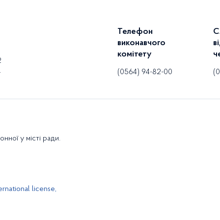
Телефон
С
виконавчого
в
комітету
ч
2
.
(0564) 94-82-00
(0
нної у місті ради.
rnational license,