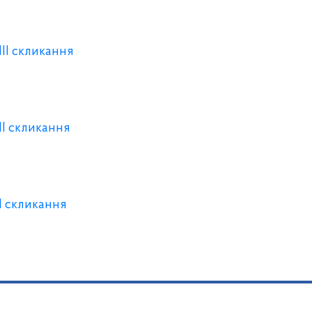
III скликання
II скликання
II скликання