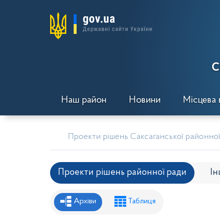
С
Наш район
Новини
Місцева 
Проекти рішень Саксаганської районної 
Проекти рішень районної ради
Ін
Рішення районної ради
Рішення вик
Архіви
Таблиця
Проекти рішень районної ради
Проє