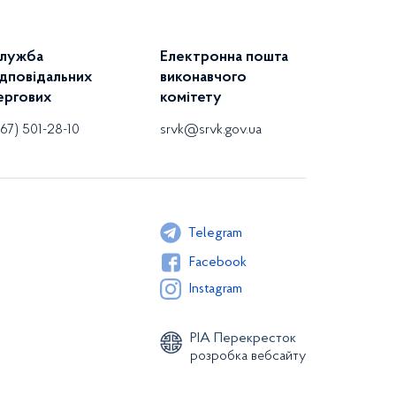
лужба
Електронна пошта
ідповідальних
виконавчого
ергових
комітету
67) 501-28-10
srvk@srvk.gov.ua
Telegram
Facebook
Instagram
РІА Перекресток
розробка вебсайту