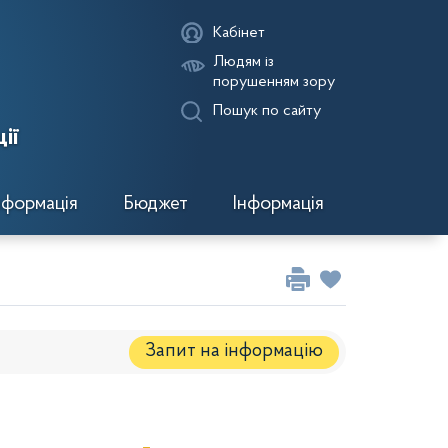
Кабінет
Людям із
порушенням зору
Пошук по сайту
ії
нформація
Бюджет
Інформація
Запит на iнформацію
Регуляторні акти