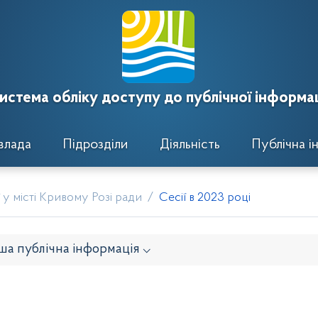
истема обліку доступу до публічної інформац
влада
Підрозділи
Діяльність
Публічна і
у місті Кривому Розі ради
Сесії в 2023 році
ша публічна інформація ⌵
онавчого комітету
Розпорядження районного голови
кти рішень виконавчого комітету