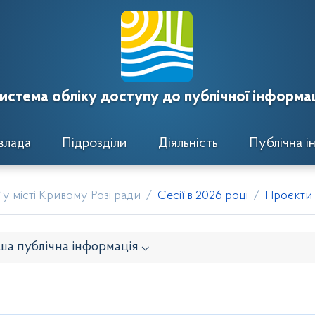
истема обліку доступу до публічної інформац
влада
Підрозділи
Діяльність
Публічна і
у місті Кривому Розі ради
Сесії в 2026 році
Проєкти 
ша публічна інформація ⌵
онавчого комітету
Розпорядження районного голови
кти рішень виконавчого комітету