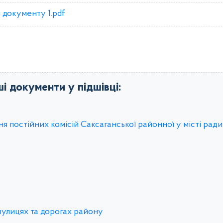
 документу 1.pdf
ші документи у підшівці:
остійних комісій Саксаганської районної у місті ради 
вулицях та дорогах району