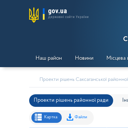
С
Наш район
Новини
Місцева 
Проекти рішень Саксаганської районної 
Проекти рішень районної ради
Ін
Рішення районної ради
Рішення вик
Картка
Файли
Проекти рішень районної ради
Проє