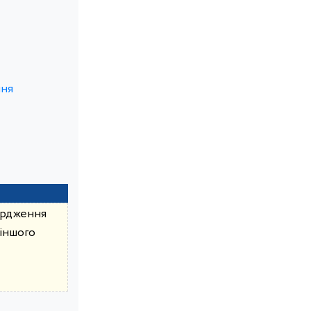
ння
вердження
 іншого