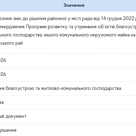
Значення
ення змін до рішення районної у місті ради від 14 грудня 202
твердження Програми розвитку та утримання об’єктів благоус
ьного господарства, іншого комунального нерухомого майна на 
нського рай
026
026
ння благоустрою та житлово-комунального господарства
ва
ый документ
рішення