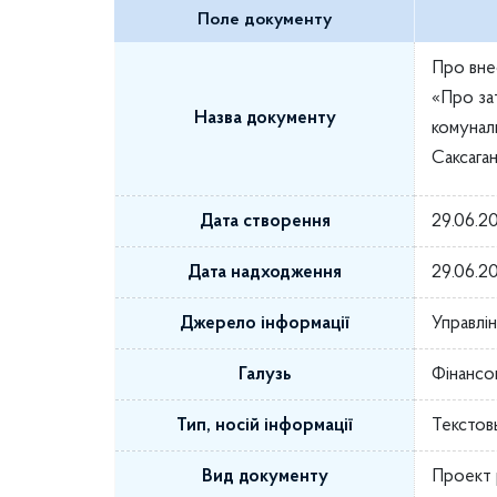
Поле документу
Про внес
«Про за
Назва документу
комунал
Саксага
Дата створення
29.06.2
Дата надходження
29.06.2
Джерело інформації
Управлі
Галузь
Фінансо
Тип, носій інформації
Текстов
Вид документу
Проект 