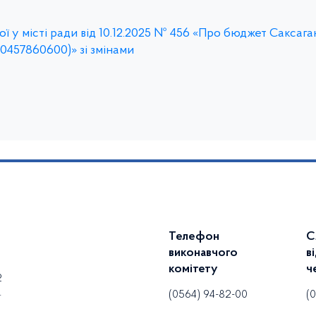
ї у місті ради від 10.12.2025 № 456 «Про бюджет Саксага
(0457860600)» зі змінами
Телефон
С
виконавчого
в
комітету
ч
2
.
(0564) 94-82-00
(0