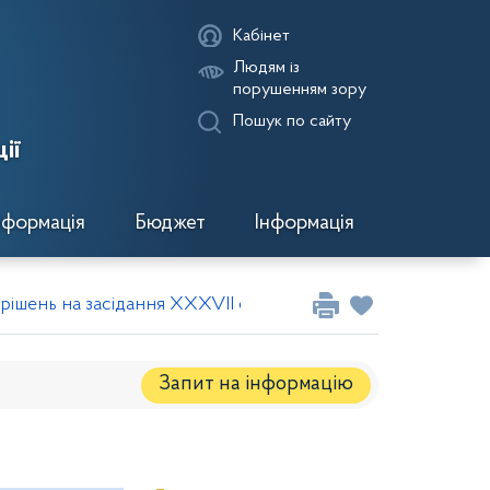
Кабінет
Людям із
порушенням зору
Пошук по сайту
ії
нформація
Бюджет
Інформація
рішень на засідання XXXVII сесії VIII скликання
Запит на iнформацію
Регуляторні акти