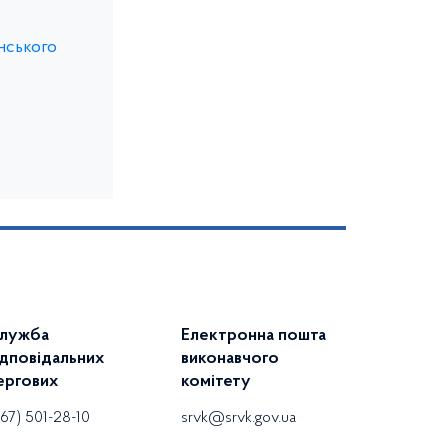
нського
лужба
Електронна пошта
ідповідальних
виконавчого
ергових
комітету
67) 501-28-10
srvk@srvk.gov.ua