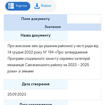
Рішення районної ради
Картка
Файли
Рішення виконавчого комітету
Поле документу
Розпорядження районного голови
Значення
Регуляторні акти
Назва документу
Проекти рішень районної ради
Про внесення змін до рішення районної у місті ради від
Проєкти рішень виконавчого комітету
14 грудня 2022 року № 194 «Про затвердження
Програми соціального захисту окремих категорій
мешканців Саксаганського району на 2023 – 2025
роки» зі змінами
Дата створення
25.09.2023
Дата надходження