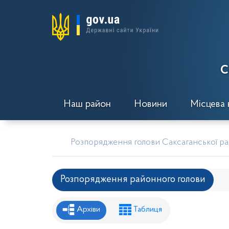
С
Наш район
Новини
Місцева 
Розпорядження голови Саксаганської рай
Розпорядження районного голови
Рішення районної ради
Рішення вик
Архіви
Таблиця
Проекти рішень районної ради
Проє