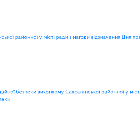
ької районної у місті ради з нагоди відзначення Дня пр
ійної безпеки виконкому Саксаганської районної у місті
пеки