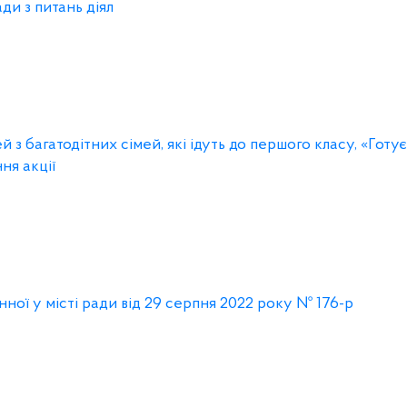
ди з питань діял
й з багатодітних сімей, які ідуть до першого класу, «Готу
ня акції
ої у місті ради від 29 серпня 2022 року № 176-р