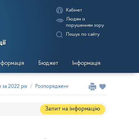
Кабінет
Людям із
порушенням зору
Пошук по сайту
ії
нформація
Бюджет
Інформація
за 2022 рік
Розпорядження голови за серпень 2022 ро
Запит на iнформацію
Регуляторні акти