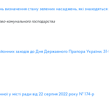
ань визначення стану зелених насаджень, які знаходяться
ово-комунального господарства
йонних заходів до Дня Державного Прапора України, 31-ї
ої у місті ради від 22 серпня 2022 року № 174-р