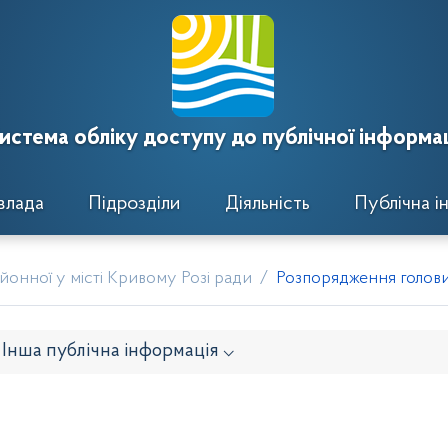
истема обліку доступу до публічної інформац
влада
Підрозділи
Діяльність
Публічна і
онної у місті Кривому Розі ради
Розпорядження голови 
Інша публічна інформація ⌵
онавчого комітету
Розпорядження районного голови
кти рішень виконавчого комітету