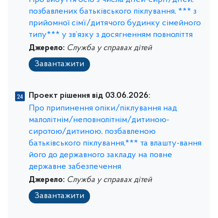
Про вибуття осіб з числа дітей-сиріт/дітей,
позбавлених батьківського піклування, *** з
прийомної сім’ї/дитячого будинку сімейного
типу*** у зв’язку з досягненням повноліття
Джерело:
Служба у справах дітей
Завантажити
Проект рішення від 03.06.2026:
Про припинення опіки/піклування над
малолітнім/неповнолітнім/дитиною-
сиротою/дитиною, позбавленою
батьківського піклування,*** та влашту-вання
його до державного закладу на повне
державне забезпечення
Джерело:
Служба у справах дітей
Завантажити