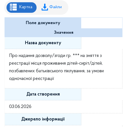
Рішення районної ради
Картка
Файли
Рішення виконавчого комітету
Поле документу
Розпорядження районного голови
Значення
Регуляторні акти
Назва документу
Проекти рішень районної ради
Про надання дозволу/згоди гр. *** на зняття з
Проєкти рішень виконавчого комітету
реєстрації місця проживання дітей-сиріт/дітей,
позбавлених батьківського піклування, за умови
одночасної реєстрації
Дата створення
03.06.2026
Джерело інформації