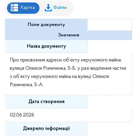
Рішення районної ради
Картка
Файли
Рішення виконавчого комітету
Поле документу
Розпорядження районного голови
Значення
Регуляторні акти
Назва документу
Проекти рішень районної ради
Про присвоєння адреси об’єкту нерухомого майна:
Проєкти рішень виконавчого комітету
вулиця Олексія Різниченка, 5-Б, у разі виділення частки
з об’єкту нерухомого майна на вулиці Олексія
Різниченка, 5-А
Дата створення
02.06.2026
Джерело інформації