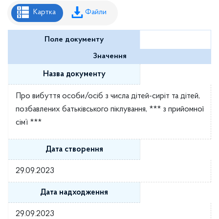
Рішення районної ради
Картка
Файли
Рішення виконавчого комітету
Поле документу
Розпорядження районного голови
Значення
Регуляторні акти
Назва документу
Проекти рішень районної ради
Про вибуття особи/осіб з числа дітей-сиріт та дітей,
Проєкти рішень виконавчого комітету
позбавлених батьківського піклування, *** з прийомної
сім’ї ***
Дата створення
29.09.2023
Дата надходження
29.09.2023