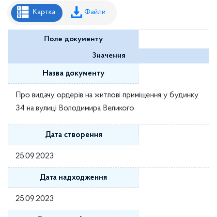
Рішення районної ради
Картка
Файли
Рішення виконавчого комітету
Поле документу
Розпорядження районного голови
Значення
Регуляторні акти
Назва документу
Проекти рішень районної ради
Про видачу ордерів на житлові приміщення у будинку
Проєкти рішень виконавчого комітету
34 на вулиці Володимира Великого
Дата створення
25.09.2023
Дата надходження
25.09.2023