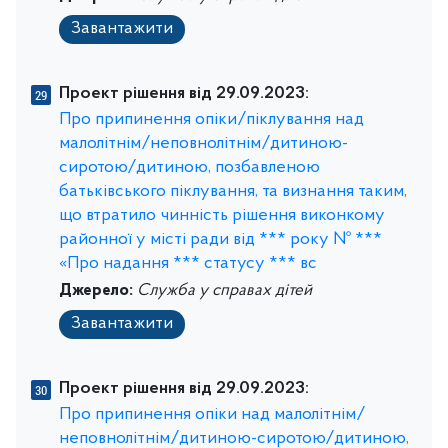
Завантажити
Проект рішення від 29.09.2023:
Про припинення опіки/піклування над
малолітнім/неповнолітнім/дитиною-
сиротою/дитиною, позбавленою
батьківського піклування, та визнання таким,
що втратило чинність рішення виконкому
районної у місті ради від *** року № ***
«Про надання *** статусу *** вс
Джерело:
Служба у справах дітей
Завантажити
Проект рішення від 29.09.2023:
Про припинення опіки над малолітнім/
неповнолітнім/дитиною-сиротою/дитиною,