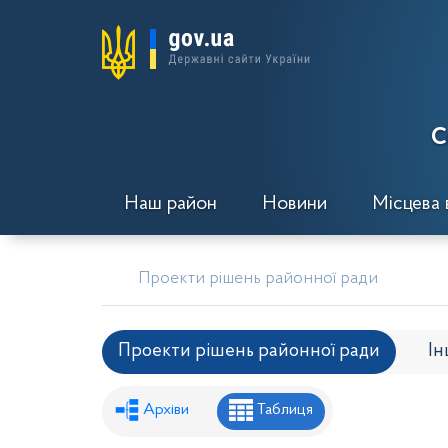
С
Наш район
Новини
Місцева 
Проекти рішень районної ради
Проекти рішень районної ради
Ін
Рішення районної ради
Рішення вик
Архіви
Таблиця
Проекти рішень районної ради
Проє