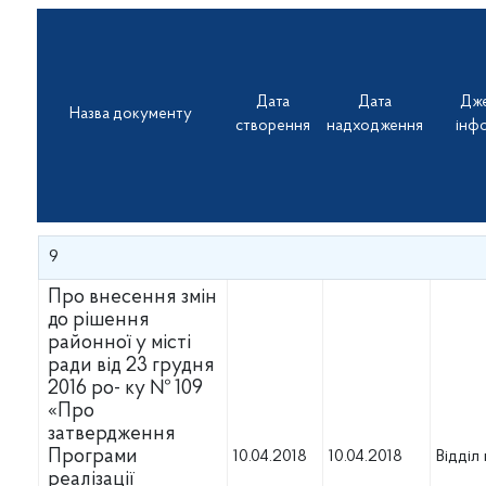
Дата
Дата
Дж
Дата
Дата
Дж
Назва документу
Назва документу
створення
надходження
інф
створення
надходження
інфо
9
Про внесення змін
до рішення
районної у місті
ради від 23 грудня
2016 ро- ку № 109
«Про
затвердження
Програми
10.04.2018
10.04.2018
Відділ
реалізації