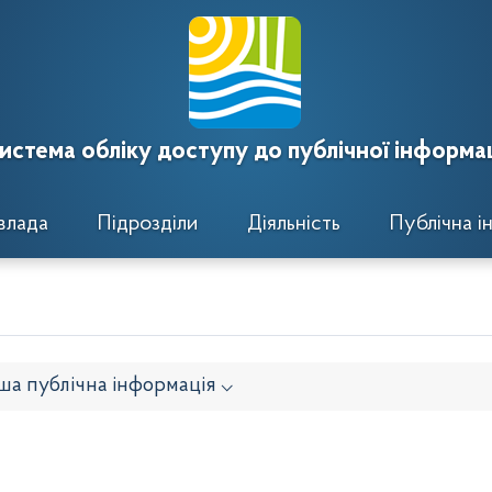
истема обліку доступу до публічної інформац
влада
Підрозділи
Діяльність
Публічна і
ша публічна інформація ⌵
онавчого комітету
Розпорядження районного голови
кти рішень виконавчого комітету