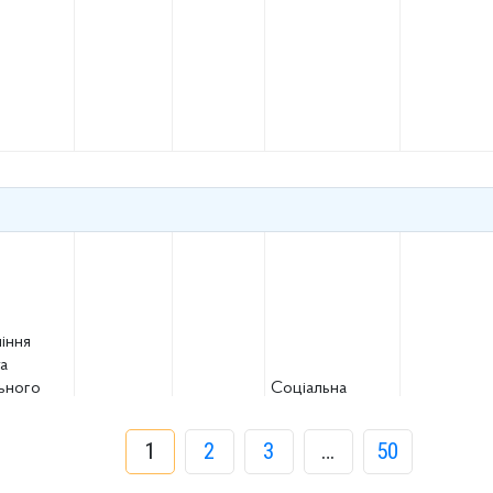
іння
а
ьного
Соціальна
у
ення
1
2
3
…
50