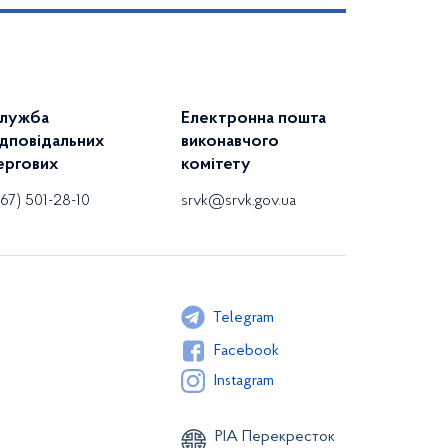
лужба
Електронна пошта
ідповідальних
виконавчого
ергових
комітету
67) 501-28-10
Текстовый
Проект
srvk@srvk.gov.ua
документ
рішення
Telegram
Facebook
Instagram
РІА Перекресток