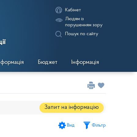
Кабінет
Людям із
порушенням зору
Пошук по сайту
ії
нформація
Бюджет
Інформація
Запит на iнформацію
Регуляторні акти
Вид
Фільтр