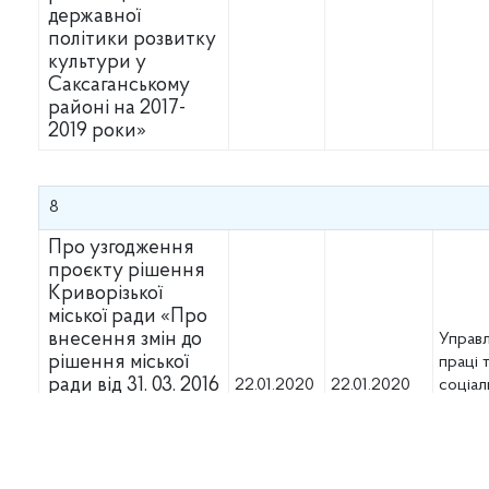
державної
політики розвитку
культури у
Саксаганському
районі на 2017-
2019 роки»
8
Про узгодження
проєкту рішення
Криворізької
міської ради «Про
внесення змін до
Управл
рішення міської
праці т
ради від 31. 03. 2016
22.01.2020
22.01.2020
соціал
№ 381 «Про обсяг і
захист
межі повноважень
насел
районних у місті
рад та їх