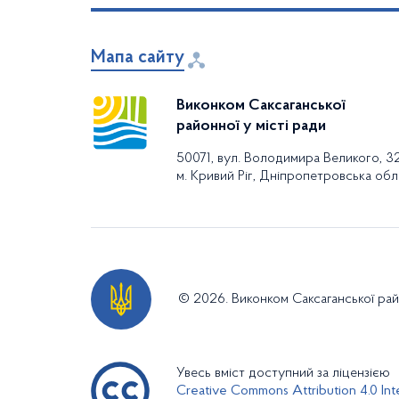
виконавчих
органів»
Мапа сайту
Про внесення змін
Виконком Саксаганської
до рішення
районної у місті ради
районної у місті
50071, вул. Володимира Великого, 3
ради від 23 грудня
м. Кривий Ріг, Дніпропетровська обл
2020 року № 11
Фінан
14.05.2021
14.05.2021
«Про бюджет
відділ
Саксаганського
району у місті
Кривий Ріг на 2021
рік (04578606000)»
© 2026. Виконком Саксаганської райо
Про затвердження
звіту про
Увесь вміст доступний за ліцензією
виконання у 2022
Creative Commons Attribution 4.0 Inte