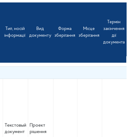
Термін
Термін
Тип, носій
Вид
Форма
Місце
закінчення
Тип, носій
Вид
Форма
Місце
закінчення
інформації
документу
зберігання
зберігання
дії
інформації
документу
зберігання
зберігання
дії
документа
документа
Текстовый
Проект
документ
рішення