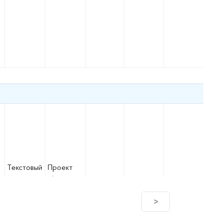
Текстовый
Проект
документ
рішення
>