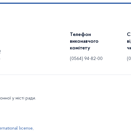
Телефон
С
виконавчого
в
комітету
ч
2
.
совий
(0564) 94-82-00
(0
Фінансова
нної у місті ради.
rnational license,